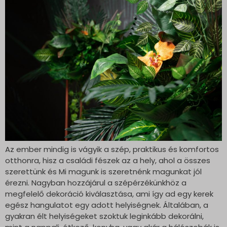
Az ember mindig is vágyik a szép, praktikus és komfortos
otthonra, hisz a családi fészek az a hely, ahol a összes
szerettünk és Mi magunk is szeretnénk magunkat jól
érezni. Nagyban hozzájárul a szépérzékünkhöz a
megfelelő dekoráció kiválasztása, ami így ad egy kerek
egész hangulatot egy adott helyiségnek. Általában, a
gyakran élt helyiségeket szoktuk leginkább dekorálni,