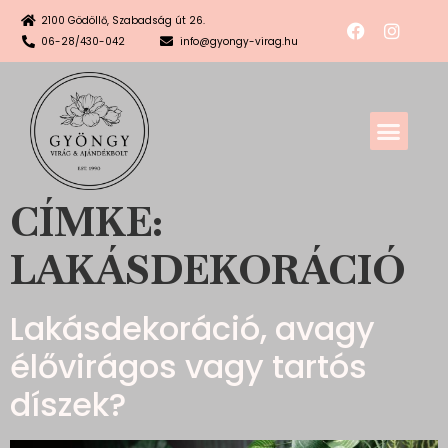
2100 Gödöllő, Szabadság út 26.
06-28/430-042
info@gyongy-virag.hu
CÍMKE:
LAKÁSDEKORÁCIÓ
Lakásdekoráció, avagy
élővirágos vagy tartós
díszek?