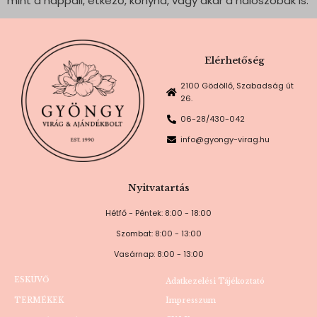
mint a nappali, étkező, konyha, vagy akár a hálószobák is.
Elérhetőség
2100 Gödöllő, Szabadság út
26.
06-28/430-042
info@gyongy-virag.hu
Nyitvatartás
Hétfő - Péntek: 8:00 - 18:00
Szombat: 8:00 - 13:00
Vasárnap: 8:00 - 13:00
ESKÜVŐ
Adatkezelési Tájékoztató
TERMÉKEK
Impresszum